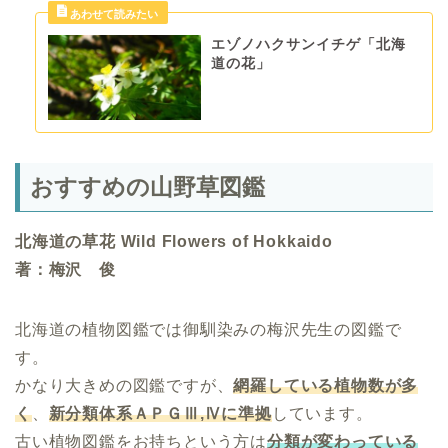
エゾノハクサンイチゲ「北海
道の花」
おすすめの山野草図鑑
北海道の草花 Wild Flowers of Hokkaido
著：梅沢 俊
北海道の植物図鑑では御馴染みの梅沢先生の図鑑で
す。
かなり大きめの図鑑ですが、
網羅している植物数が多
く
、
新分類体系ＡＰＧⅢ,Ⅳに準拠
しています。
古い植物図鑑をお持ちという方は
分類が変わっている