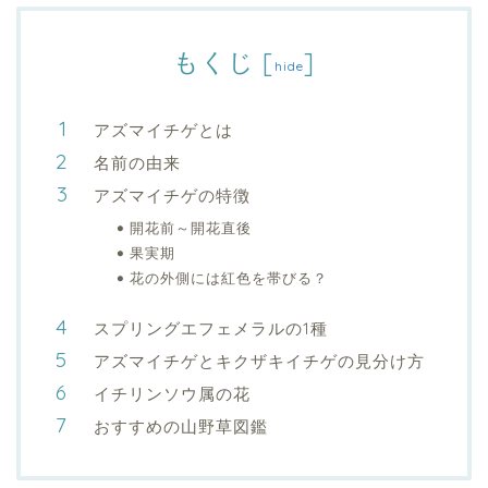
もくじ
[
]
hide
アズマイチゲとは
名前の由来
アズマイチゲの特徴
開花前～開花直後
果実期
花の外側には紅色を帯びる？
スプリングエフェメラルの1種
アズマイチゲとキクザキイチゲの見分け方
イチリンソウ属の花
おすすめの山野草図鑑