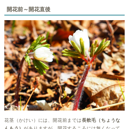
開花前～開花直後
花茎（かけい）には、開花前までは
長軟毛（ちょうな
んもう）
がありますが、開花するころには無くなって