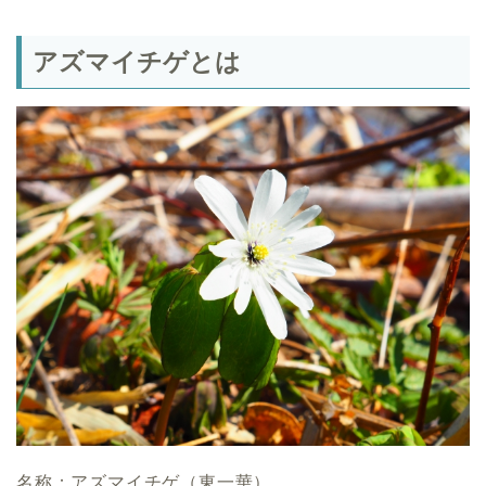
アズマイチゲとは
名称：アズマイチゲ（東一華）