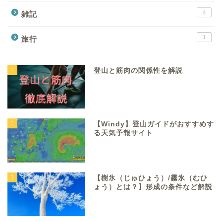
4
雑記
1
旅行
1
登山と筋肉の関係性を解説
2
【Windy】登山ガイドがおすすめす
る天気予報サイト
3
【樹氷（じゅひょう）/霧氷（むひ
ょう）とは？】形成の条件など解説