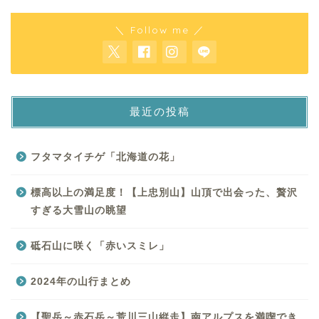
＼ Follow me ／
最近の投稿
フタマタイチゲ「北海道の花」
標高以上の満足度！【上忠別山】山頂で出会った、贅沢
すぎる大雪山の眺望
砥石山に咲く「赤いスミレ」
2024年の山行まとめ
【聖岳～赤石岳～荒川三山縦走】南アルプスを満喫でき