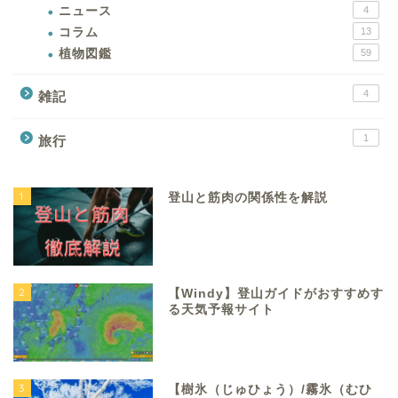
ニュース
4
コラム
13
植物図鑑
59
4
雑記
1
旅行
1
登山と筋肉の関係性を解説
2
【Windy】登山ガイドがおすすめす
る天気予報サイト
3
【樹氷（じゅひょう）/霧氷（むひ