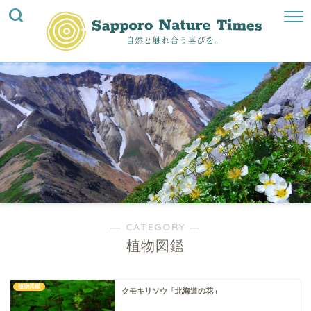
― CATEGORY ―
植物図鑑
植物図鑑
クモキリソウ「北海道の花」