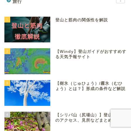
1
旅行
1
登山と筋肉の関係性を解説
2
【Windy】登山ガイドがおすすめす
る天気予報サイト
3
【樹氷（じゅひょう）/霧氷（むひ
ょう）とは？】形成の条件など解説
4
【シリパ山（尻場山）】登山口まで
のアクセス、見所などまとめ