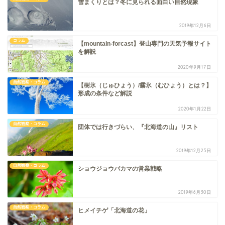
雪まくりとは？冬に見られる面白い自然現象
2019年12月6日
コラム
【mountain-forcast】登山専門の天気予報サイト
を解説
2020年9月17日
自然観察・コラム
【樹氷（じゅひょう）/霧氷（むひょう）とは？】
形成の条件など解説
2020年1月22日
自然観察・コラム
団体では行きづらい、『北海道の山』リスト
2019年12月25日
自然観察・コラム
ショウジョウバカマの営業戦略
2019年6月30日
自然観察・コラム
ヒメイチゲ「北海道の花」