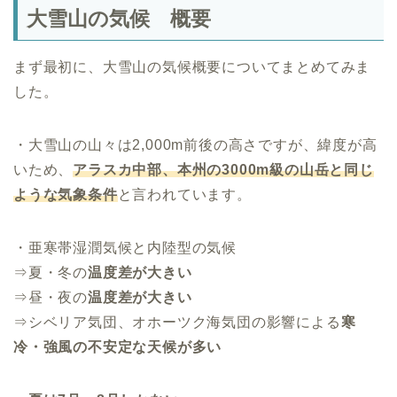
大雪山の気候 概要
まず最初に、大雪山の気候概要についてまとめてみま
した。
・大雪山の山々は2,000m前後の高さですが、緯度が高
いため、
アラスカ中部、本州の3000m級の山岳と同じ
ような気象条件
と言われています。
・亜寒帯湿潤気候と内陸型の気候
⇒夏・冬の
温度差が大きい
⇒昼・夜の
温度差が大きい
⇒シベリア気団、オホーツク海気団の影響による
寒
冷・強風の不安定な天候が多い