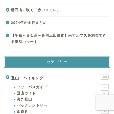
砥石山に咲く「赤いスミレ」
2024年の山行まとめ
【聖岳～赤石岳～荒川三山縦走】南アルプスを満喫でき
る奥深いルート
カテゴリー
104
登山・ハイキング
フットパスガイド
19
登山ガイド
60
海外登山
1
バックカントリー
11
山道具
4