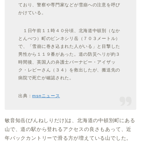
ており、警察や専門家などが雪崩への注意を呼び
かけている。
１日午前１１時４０分頃、北海道中頓別（なか
とんべつ）町のピンネシリ岳（７０３メートル）
で、「雪崩に巻き込まれた人がいる」と目撃した
男性から１１９番があった。道の防災ヘリが約３
時間後、英国人の弁護士バーナビー・アイザッ
ク・レビーさん（３４）を救出したが、搬送先の
病院で死亡が確認された。
出典：
msnニュース
敏音知岳(ぴんねしりだけ)は、北海道の中頓別町にある
山で、道の駅から登れるアクセスの良さもあって、近
年バックカントリーで滑る方が増えている山でした。