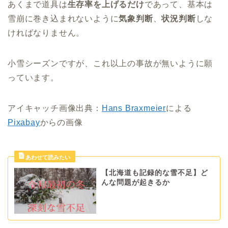
あくまで道具は
生存率を上げるだけ
であって、基本は
雪崩に巻き込まれないように
気象判断
、
状況判断
しな
ければなりません。
小雪シーズンですが、これ以上の事故が無いように願
っています。
アイキャッチ画像出典：
Hans Braxmeier
による
Pixabay
からの画像
【北海道も記録的な雪不足】ど
んな問題が起きるか