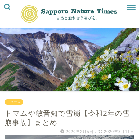
ニュース
トマムや敏音知で雪崩【令和2年の雪
崩事故】まとめ
2020年2月5日
/
2020年3月11日