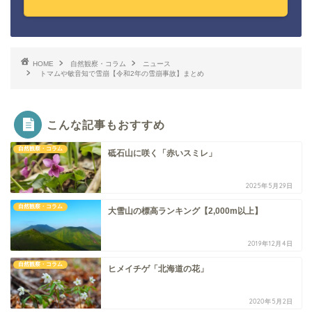
HOME
自然観察・コラム
ニュース
トマムや敏音知で雪崩【令和2年の雪崩事故】まとめ
こんな記事もおすすめ
自然観察・コラム
砥石山に咲く「赤いスミレ」
2025年5月29日
自然観察・コラム
大雪山の標高ランキング【2,000m以上】
2019年12月4日
自然観察・コラム
ヒメイチゲ「北海道の花」
2020年5月2日