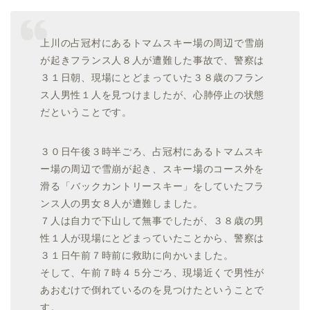
上川の占冠村にあるトマムスキー場の周辺で雪崩
が起きフランス人８人が遭難した事故で、警察は
３１日朝、現場にとどまっていた３８歳のフラン
ス人男性１人を見つけましたが、心肺停止の状態
だということです。
３０日午後３時半ごろ、占冠村にあるトマムスキ
ー場の周辺で雪崩が起き、スキー場のコース外を
滑る「バックカントリースキー」をしていたフラ
ンス人の男女８人が遭難しました。
７人は自力で下山して無事でしたが、３８歳の男
性１人が現場にとどまっていたことから、警察は
３１日午前７時前に救助に向かいました。
そして、午前７時４５分ごろ、現場近くで男性が
あおむけで倒れているのを見つけたということで
す。