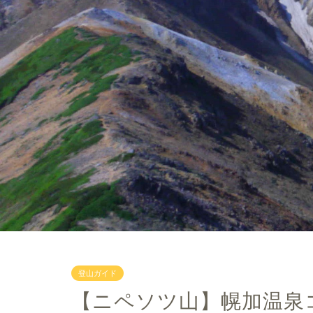
登山ガイド
【ニペソツ山】幌加温泉