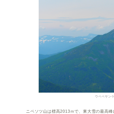
ウペペサン
ニペソツ山は標高2013ｍで、東大雪の最高