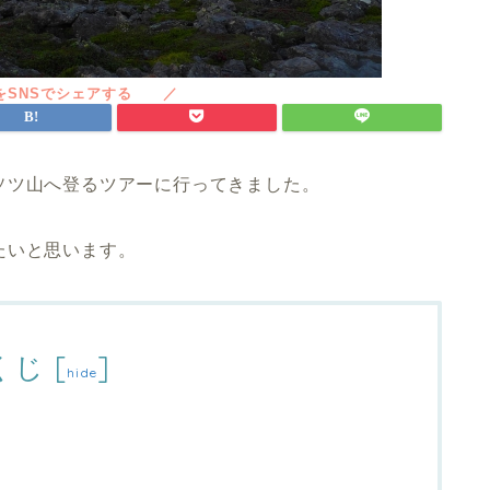
ソツ山へ登るツアーに行ってきました。
たいと思います。
くじ
[
]
hide