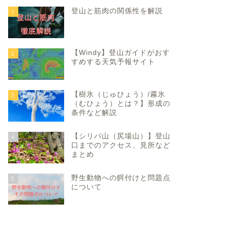
登山と筋肉の関係性を解説
1
【Windy】登山ガイドがおす
2
すめする天気予報サイト
【樹氷（じゅひょう）/霧氷
3
（むひょう）とは？】形成の
条件など解説
【シリパ山（尻場山）】登山
4
口までのアクセス、見所など
まとめ
野生動物への餌付けと問題点
5
について