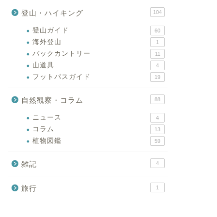
登山・ハイキング
104
登山ガイド
60
海外登山
1
バックカントリー
11
山道具
4
フットパスガイド
19
自然観察・コラム
88
ニュース
4
コラム
13
植物図鑑
59
雑記
4
旅行
1