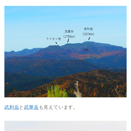
武利岳
と
武華岳
も見えています。