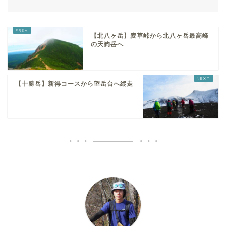
【北八ヶ岳】麦草峠から北八ヶ岳最高峰
の天狗岳へ
【十勝岳】新得コースから望岳台へ縦走