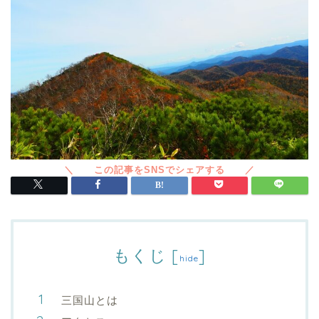
もくじ
[
]
hide
三国山とは