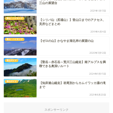
三山の展望台
2021年1月13日
登山・ハイキング
【シリパ山（尻場山）】登山口までのアクセス、
見所などまとめ
2019年4月4日
登山・ハイキング
【ゼロの山】かなやま湖北岸の展望の山
2020年3月12日
登山ガイド
【聖岳～赤石岳～荒川三山縦走】南アルプスを満
喫できる奥深いルート
2024年9月15日
登山ガイド
【知床連山縦走】岩尾別からカムイワッカ湯の滝
まで
2021年8月20日
スポンサーリンク