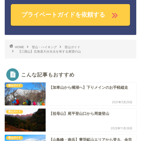
プライベートガイドを依頼する
HOME
登山・ハイキング
登山ガイド
【三国山】北海道大分水点を有する展望の山
こんな記事もおすすめ
登山ガイド
【加車山から橘湖へ】下りメインのお手軽縦走
2021年3月29日
登山ガイド
【祖母山】尾平登山口から周遊登山
2022年11月28日
登山ガイド
【山鳥峰・南岳】豊羽鉱山エリアから登る、余市