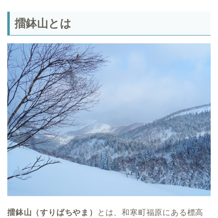
擂鉢山とは
擂鉢山（すりばちやま）
とは、和寒町福原にある標高