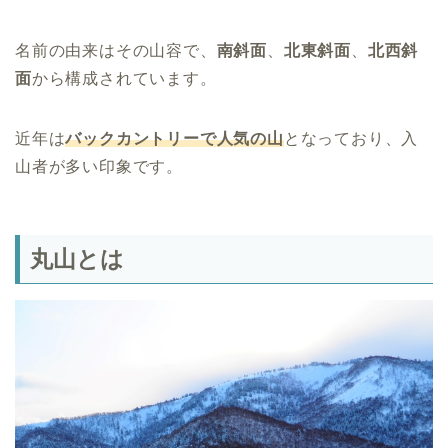
名前の由来はその山容で、
南斜面
、
北東斜面
、
北西斜
面
から構成されています。
近年は
バックカントリーで人気の山
となっており、入
山者が多い印象です。
丸山とは