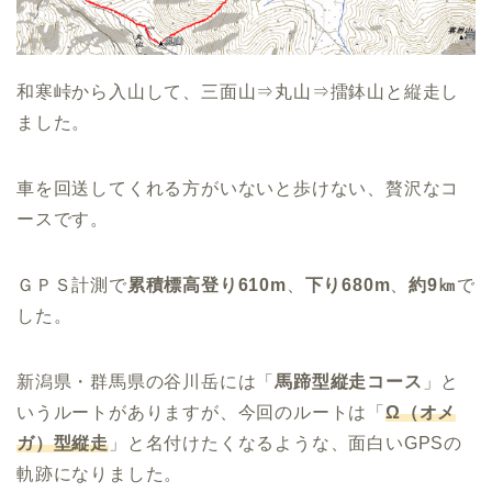
和寒峠から入山して、三面山⇒丸山⇒擂鉢山と縦走し
ました。
車を回送してくれる方がいないと歩けない、贅沢なコ
ースです。
ＧＰＳ計測で
累積標高登り610m
、
下り680m
、
約9㎞
で
した。
新潟県・群馬県の谷川岳には「
馬蹄型縦走コース
」と
いうルートがありますが、今回のルートは「
Ω（オメ
ガ）型縦走
」と名付けたくなるような、面白いGPSの
軌跡になりました。