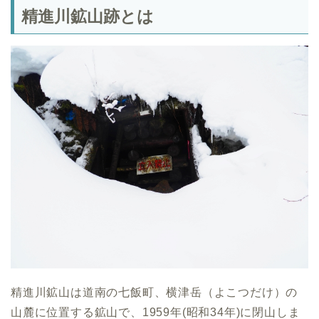
精進川鉱山跡とは
精進川鉱山は道南の七飯町、横津岳（よこつだけ）の
山麓に位置する鉱山で、1959年(昭和34年)に閉山しま