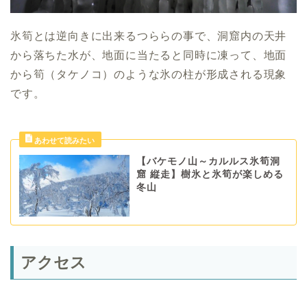
氷筍とは逆向きに出来るつららの事で、洞窟内の天井
から落ちた水が、地面に当たると同時に凍って、地面
から筍（タケノコ）のような氷の柱が形成される現象
です。
【バケモノ山～カルルス氷筍洞
窟 縦走】樹氷と氷筍が楽しめる
冬山
アクセス