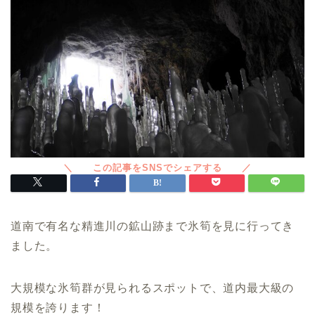
道南で有名な精進川の鉱山跡まで氷筍を見に行ってき
ました。
大規模な氷筍群が見られるスポットで、道内最大級の
規模を誇ります！