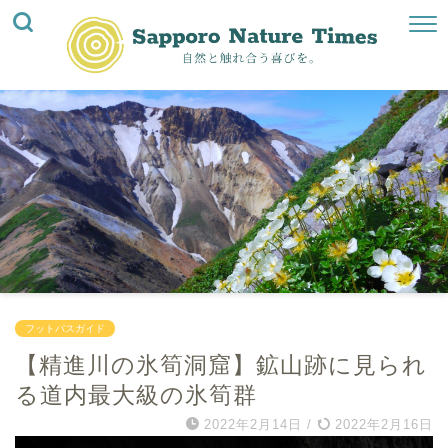
フットパスガイド
【精進川の氷筍洞窟】鉱山跡に見られ
る道内最大級の氷筍群
2022年2月14日
/
2022年2月16日